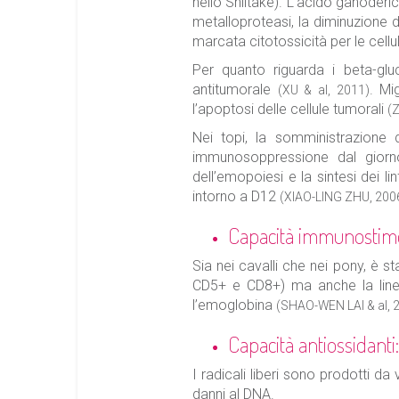
nello Shiitake). L’acido ganoderic
metalloproteasi, la diminuzione d
marcata citotossicità per le cell
Per quanto riguarda i beta-gluc
antitumorale
. Mi
(XU & al, 2011)
l’apoptosi delle cellule tumorali
(
Nei topi, la somministrazione 
immunosoppressione dal giorno
dell’emopoiesi e la sintesi dei li
intorno a D12
(XIAO-LING ZHU, 200
Capacità immunostimo
Sia nei cavalli che nei pony, è s
CD5+ e CD8+) ma anche la linea 
l’emoglobina
(SHAO-WEN LAI & al, 
Capacità antiossidanti
I radicali liberi sono prodotti 
danni al DNA.