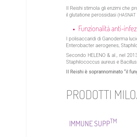
Il Reishi stimola gli enzimi che p
il glutatione perossidasi
(HASNAT &
Funzionalità anti-infez
I polisaccaridi di Ganoderma luci
Enterobacter aerogenes, Staphi
Secondo HELENO & al., nel 2013, 
Staphilococcus aureus e Bacillus
Il Reishi è soprannominato “il fun
PRODOTTI MILOA
TM
IMMUNE SUPP