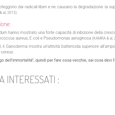
roteggono dai radicali liberi e ne causano la degradazione: la su
.
 al, 2013)
ione:
dum hanno mostrato una forte capacità di inibizione della crescita
lococcus aureus, E.coli e Pseudomonas aeruginosa
(KAMRA & al, 
il Ganoderma mostra un’attività battericida superiore all’ampici
 cereus.
go dell’immortalità”, quindi per fare ossa vecchie, sai cosa devi f
 INTERESSATI :