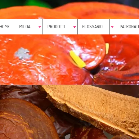
HOME
MILOA
PRODOTTI
GLOSSARIO
PATRONAT