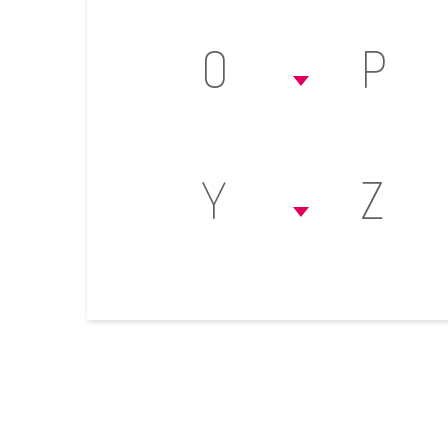
O
P
Y
Z