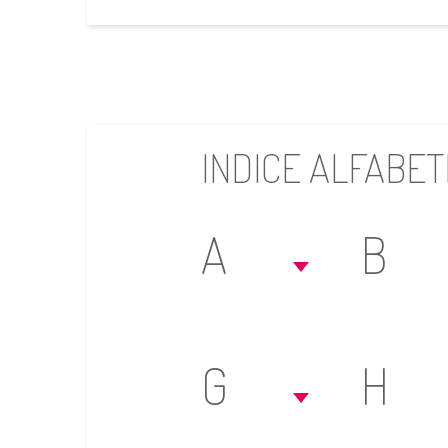
INDICE ALFABET
A
B
G
H