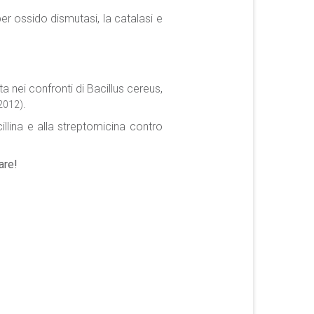
per ossido dismutasi, la catalasi e
 nei confronti di Bacillus cereus,
.
2012)
llina e alla streptomicina contro
are!