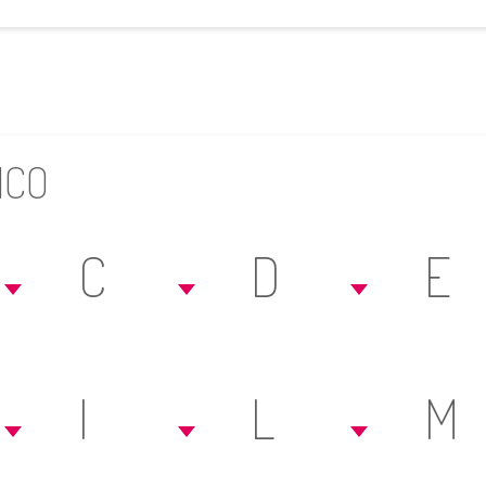
ICO
C
D
E
I
L
M