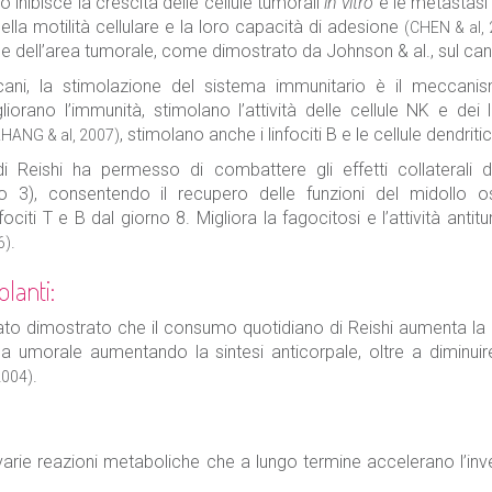
o inibisce la crescita delle cellule tumorali
in vitro
e le metastas
ella motilità cellulare e la loro capacità di adesione
(CHEN & al,
ule dell’area tumorale, come dimostrato da Johnson & al., sul can
ani, la stimolazione del sistema immunitario è il meccanism
gliorano l’immunità, stimolano l’attività delle cellule NK e dei 
, stimolano anche i linfociti B e le cellule dendrit
ZHANG & al, 2007)
di Reishi ha permesso di combattere gli effetti collaterali 
 3), consentendo il recupero delle funzioni del midollo o
nfociti T e B dal giorno 8. Migliora la fagocitosi e l’attività an
.
6)
lanti:
tato dimostrato che il consumo quotidiano di Reishi aumenta la 
umorale aumentando la sintesi anticorpale, oltre a diminuir
.
2004)
:
da varie reazioni metaboliche che a lungo termine accelerano l’i