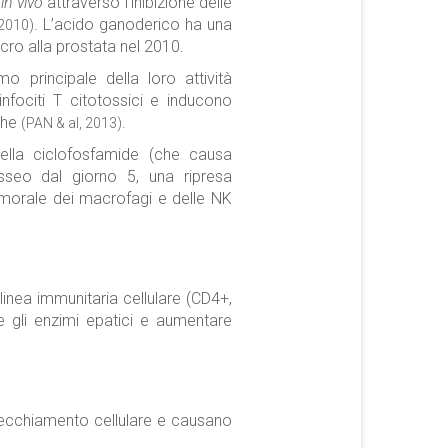
i
in vivo
attraverso l’inibizione delle
. L’acido ganoderico ha una
 2010)
cro alla prostata nel 2010.
o principale della loro attività
linfociti T citotossici e inducono
iche
.
(PAN & al, 2013)
della ciclofosfamide (che causa
sseo dal giorno 5, una ripresa
titumorale dei macrofagi e delle NK
linea immunitaria cellulare (CD4+,
e gli enzimi epatici e aumentare
nvecchiamento cellulare e causano