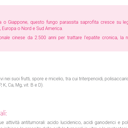
a o Giappone, questo fungo parassita saprofita cresce su le
a, Europa o Nord e Sud America.
nale cinese da 2.500 anni per trattare l'epatite cronica, la nef
nei suoi frutti, spore e micelio, tra cui triterpenoidi, polisaccarid
, K, Ca, Mg, vit. B e D).
li:
 attività antitumorali: acido lucidenico, acidi ganoderici e po