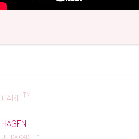
TM
 CARE
HAGEN
TM
ULTRA CARE