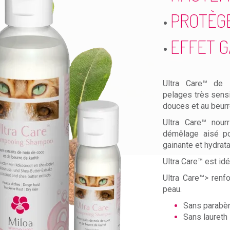
PROTÈG
EFFET 
Ultra Care™ de 
pelages très sens
douces et au beurr
Ultra Care™ nour
démêlage aisé pou
gainante et hydrata
Ultra Care™ est id
Ultra Care™> renfo
peau.
Sans parabè
Sans laureth 