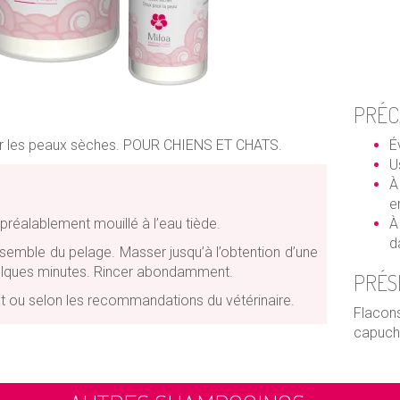
PRÉC
pour les peaux sèches. POUR CHIENS ET CHATS.
É
U
À
e
 préalablement mouillé à l’eau tiède.
À
d
ensemble du pelage. Masser jusqu’à l’obtention d’une
uelques minutes. Rincer abondamment.
PRÉS
nt ou selon les recommandations du vétérinaire.
Flacon
capuch