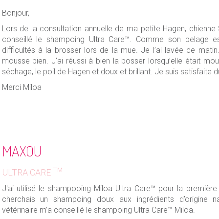
Bonjour,
Lors de la consultation annuelle de ma petite Hagen, chienne S
conseillé le shampoing Ultra Care™. Comme son pelage es
difficultés à la brosser lors de la mue. Je l’ai lavée ce mat
mousse bien. J’ai réussi à bien la bosser lorsqu’elle était moui
séchage, le poil de Hagen et doux et brillant. Je suis satisfaite d
Merci Miloa
MAXOU
TM
ULTRA CARE
J'ai utilisé le shampooing Miloa Ultra Care™ pour la première
cherchais un shampoing doux aux ingrédients d’origine na
vétérinaire m’a conseillé le shampoing Ultra Care™ Miloa.