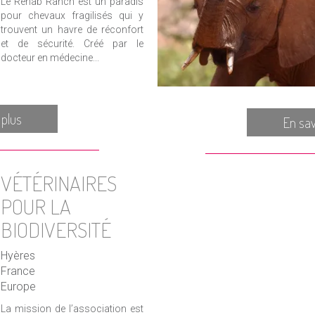
Le Rehab Ranch est un paradis
pour chevaux fragilisés qui y
trouvent un havre de réconfort
et de sécurité. Créé par le
docteur en médecine...
 plus
En sav
VÉTÉRINAIRES
POUR LA
BIODIVERSITÉ
Hyères
France
Europe
La mission de l’association est