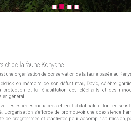
s et de la faune Kenyane
) est une organisation de conservation de la faune basée au Keny
ldrick en mémoire de son défunt mari, David, célèbre gardi
 protection et la réhabilitation des éléphants et des rhino
 en général.
er les espèces menacées et leur habitat naturel tout en sensibil
té. L’organisation s’efforce de promouvoir une coexistence ha
té de programmes et d’activités pour accomplir sa mission, par