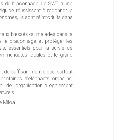
imes du braconnage. Le SWT a une
quipe réussissent à redonner le
onomes, ils sont réintroduits dans
imaux blessés ou malades dans la
re le braconnage et protéger les
els, essentiels pour la survie de
ommunautés locales et le grand
nt de suffisamment d’eau, surtout
entaines d’éléphants orphelins,
il de l’organisation a également
turels.
e Miloa.