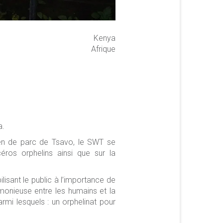
Kenya
Afrique
a.
en de parc de Tsavo, le SWT se
céros orphelins ainsi que sur la
isant le public à l’importance de
rmonieuse entre les humains et la
mi lesquels : un orphelinat pour