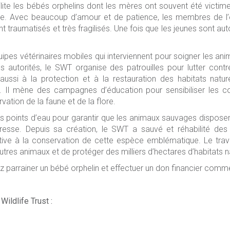
lite les bébés orphelins dont les mères ont souvent été vict
ne. Avec beaucoup d’amour et de patience, les membres de l’é
 traumatisés et très fragilisés. Une fois que les jeunes sont aut
pes vétérinaires mobiles qui interviennent pour soigner les an
es autorités, le SWT organise des patrouilles pour lutter cont
aussi à la protection et à la restauration des habitats natur
Il mène des campagnes d’éducation pour sensibiliser les c
vation de la faune et de la flore.
es points d’eau pour garantir que les animaux sauvages dispose
esse. Depuis sa création, le SWT a sauvé et réhabilité des c
ative à la conservation de cette espèce emblématique. Le trava
res animaux et de protéger des milliers d’hectares d’habitats na
 parrainer un bébé orphelin et effectuer un don financier comm
Wildlife Trust :