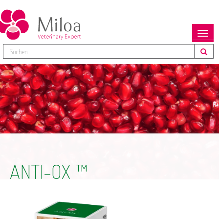
Toggl
navig
ANTI-OX
TM