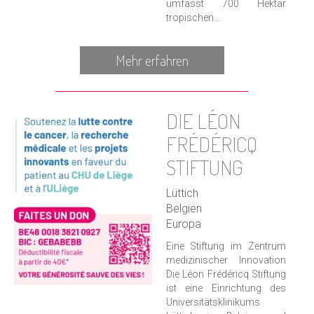
umfasst 700 Hektar
tropischen...
Mehr erfahren
DIE LÉON
FRÉDÉRICQ
STIFTUNG
Lüttich
Belgien
Europa
Eine Stiftung im Zentrum
medizinischer Innovation
Die Léon Frédéricq Stiftung
ist eine Einrichtung des
Universitätsklinikums