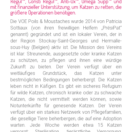
Regul™, Consti Regul™, Anti-Ox™, Oméga Supp™ und
mit finanzieller Unterstützung, um Katzen zu retten, die
größere Operationen benötigen.
Die VOE Poils & Moustaches wurde 2014 von Patricia
Sottiaux (von ihren freiwilligen Helfern „PrésiPat“
genannt) gegründet und ist ein lokaler Verein, der in
der Region Stockay-Saint-Georges und Hermalle-
sous-Huy (Belgien) aktiv ist. Die Mission des Vereins
ist klar: Streunende, ausgesetzte oder kranke Katzen
zu schützen, zu pflegen und ihnen eine würdige
Zukunft zu bieten. Der Verein verfügt über ein
weitläufiges Grundstück, das Katzen unter
bestmöglichen Bedingungen beherbergt. Die Katzen
leben nicht in Käfigen. Es gibt ein sicheres Refugium
für wilde Katzen, chronisch kranke oder zu schwache
Katzen, die nicht vermittelt werden können, sowie
Notunterkünfte für genesende Katzen. Der Verein
verfügt über ein starkes Netzwerk von Pflegefamilien,
die gesellige Tiere beherbergen, die auf eine Adoption
warten. Jede Woche werden etwa 15 Katzen
versorgt: Sterilisation, tierärztliche Versorgung,