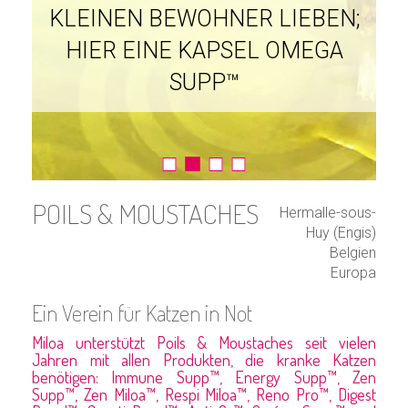
FREIEN FÜR DIE VIELEN
PELZIGEN FREUNDE IM
TIERHEIM…
POILS & MOUSTACHES
Hermalle-sous-
Huy (Engis)
Belgien
Europa
Ein Verein für Katzen in Not
Miloa unterstützt Poils & Moustaches seit vielen
Jahren mit allen Produkten, die kranke Katzen
benötigen: Immune Supp™, Energy Supp™, Zen
Supp™, Zen Miloa™, Respi Miloa™, Reno Pro™, Digest