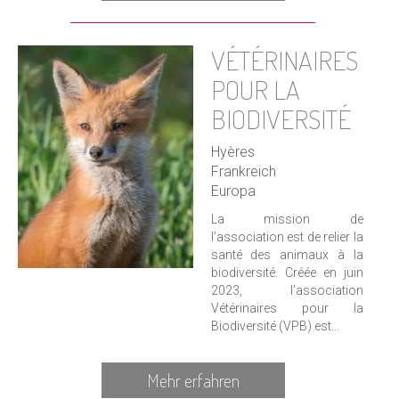
VÉTÉRINAIRES
POUR LA
BIODIVERSITÉ
Hyères
Frankreich
Europa
La mission de
l’association est de relier la
santé des animaux à la
biodiversité. Créée en juin
2023, l’association
Vétérinaires pour la
Biodiversité (VPB) est...
Mehr erfahren