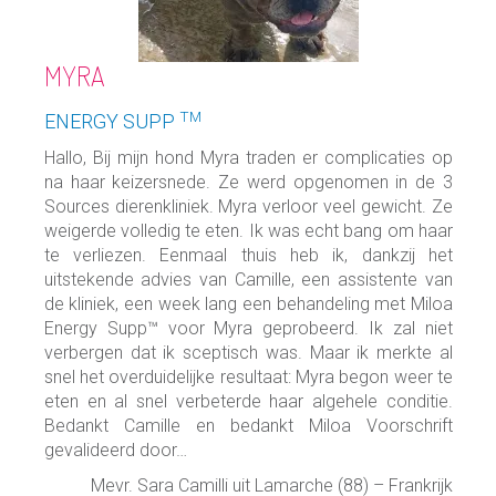
THOR
TM
MOBILITY SUPP
traden er complicaties op
Mijn hond Thor is een Duitse herd
 werd opgenomen in de 3
Sinds 5 maanden krijgt hij Mobili
a verloor veel gewicht. Ze
Ik heb een echte veranderin
 Ik was echt bang om haar
opmerken: hij begon tekene
uis heb ik, dankzij het
vertonen bij het opstaan en sin
mille, een assistente van
Supp™ geef, is hij veel mee
een behandeling met Miloa
Bovendien neemt hij het product
geprobeerd. Ik zal niet
hij erop als op een snoepje. Ik be
h was. Maar ik merkte al
product
ultaat: Myra begon weer te
Mevr. Julia Sempéré uit Robi
e haar algehele conditie.
ankt Miloa Voorschrift
t Lamarche (88) – Frankrijk