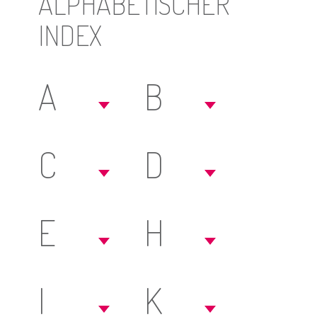
ALPHABETISCHER
INDEX
A
B
C
D
E
H
I
K