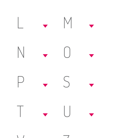
L
M
N
O
P
S
T
U