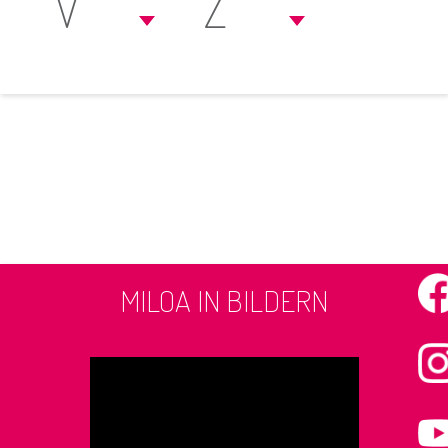
V
Z
MILOA IN BILDERN