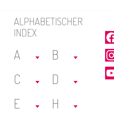
ALPHABETISCHER
INDEX
A
B
C
D
E
H