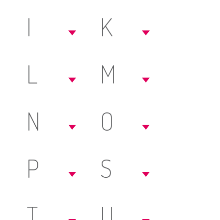
I
K
L
M
N
O
P
S
T
U