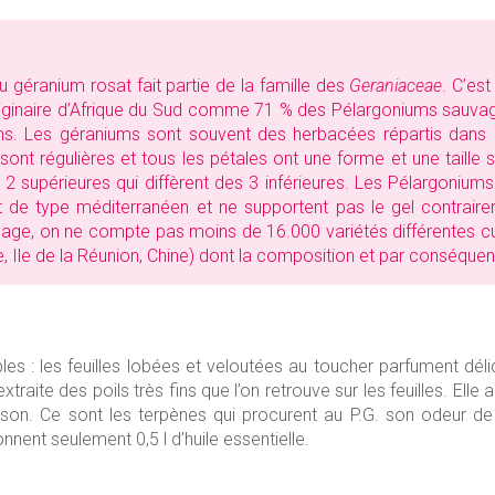
 géranium rosat fait partie de la famille des
Geraniaceae
. C’est
originaire d’Afrique du Sud comme 71 % des Pélargoniums sauvages
ms. Les géraniums sont souvent des herbacées répartis dans 
 sont régulières et tous les pétales ont une forme et une taille
: 2 supérieures qui diffèrent des 3 inférieures. Les Pélargonium
t de type méditerranéen et ne supportent pas le gel contraire
ge, on ne compte pas moins de 16.000 variétés différentes culti
 Ile de la Réunion, Chine) dont la composition et par conséquent 
s : les feuilles lobées et veloutées au toucher parfument déli
 extraite des poils très fins que l’on retrouve sur les feuilles. El
ison. Ce sont les terpènes qui procurent au P.G. son odeur de ros
onnent seulement 0,5 l d’huile essentielle.