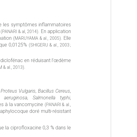
nue les symptômes inflammatoires
n
. En application
(PANARI & al, 2014)
mmation
. Elle
(MARUYAMA & al., 2005)
e que 0,0125%
(SHIGERU & al., 2003 ;
 diclofénac en réduisant l’œdème
.
& al., 2013)
:
Proteus Vulgaris
,
Bacillus Cereus
,
 aeruginosa
,
Salmonella typhi
,
es à la vancomycine
(PANARI & al.,
staphylocoque doré multi-résistant
ue la ciprofloxacine 0,3 % dans le