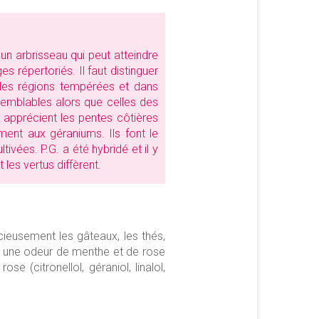
 un arbrisseau qui peut atteindre
 répertoriés. Il faut distinguer
les régions tempérées et dans
 semblables alors que celles des
s apprécient les pentes côtières
ment aux géraniums. Ils font le
vées. P.G. a été hybridé et il y
les vertus diffèrent.
cieusement les gâteaux, les thés,
le a une odeur de menthe et de rose
e (citronellol, géraniol, linalol,