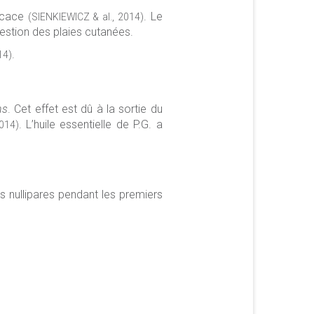
ficace
. Le
(SIENKIEWICZ & al., 2014)
 gestion des plaies cutanées.
.
14)
ns
. Cet effet est dû à la sortie du
. L’huile essentielle de P.G. a
2014)
es nullipares pendant les premiers