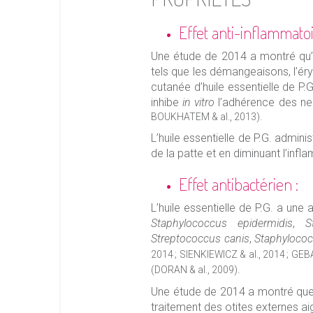
Effet anti-inflammatoi
Une étude de 2014 a montré qu’u
tels que les démangeaisons, l’ér
cutanée d’huile essentielle de P.G
inhibe
in vitro
l’adhérence des ne
BOUKHATEM & al., 2013).
L’huile essentielle de P.G. admini
de la patte et en diminuant l’in
Effet antibactérien :
L’huile essentielle de P.G. a un
Staphylococcus epidermidis
,
S
Streptococcus canis
,
Staphyloco
2014 ; SIENKIEWICZ & al., 2014 ; GE
.
(DORAN & al., 2009)
Une étude de 2014 a montré que co
traitement des otites externes a