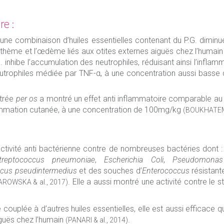
re :
ne combinaison d’huiles essentielles contenant du P.G. dimi
ythème et l’œdème liés aux otites externes aiguës chez l’humai
. inhibe l’accumulation des neutrophiles, réduisant ainsi l’infla
utrophiles médiée par TNF-α, à une concentration aussi bass
strée
per os
a montré un effet anti inflammatoire comparable au
flammation cutanée, à une concentration de 100mg/kg
(BOUKHATEM 
e activité anti bactérienne contre de nombreuses bactéries dont 
treptococcus pneumoniae
,
Escherichia Coli
,
Pseudomonas
ccus pseudintermedius
et des souches d’
Enterococcus
résistant
. Elle a aussi montré une activité contre le 
BAROWSKA & al., 2017)
uplée à d’autres huiles essentielles, elle est aussi efficace q
iguës chez l’humain
.
(PANARI & al., 2014)