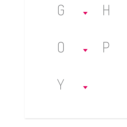
G
H
O
P
Y