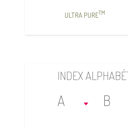
TM
ULTRA PURE
INDEX ALPHABÉ
A
B