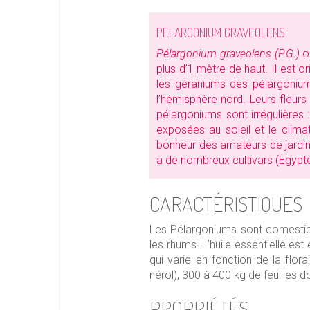
PELARGONIUM GRAVEOLENS
Pélargonium graveolens (P.G.)
ou
plus d’1 mètre de haut. Il est 
les géraniums des pélargoniu
l’hémisphère nord. Leurs fleurs
pélargoniums sont irrégulières 
exposées au soleil et le clima
bonheur des amateurs de jardina
a de nombreux cultivars (Égypte,
CARACTÉRISTIQUES
Les Pélargoniums sont comestible
les rhums. L’huile essentielle est
qui varie en fonction de la flora
nérol), 300 à 400 kg de feuilles d
PROPRIÉTÉS