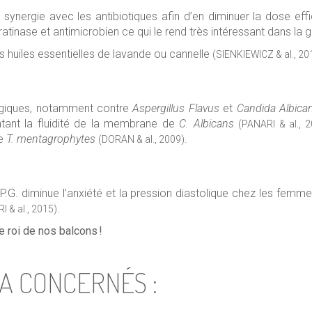
en synergie avec les antibiotiques afin d’en diminuer la dose ef
ératinase et antimicrobien ce qui le rend très intéressant dans la
s huiles essentielles de lavande ou cannelle
(SIENKIEWICZ & al., 20
ongiques, notamment contre
Aspergillus Flavus
et
Candida Albica
ntant la fluidité de la membrane de
C. Albicans
(PANARI & al., 
re
T. mentagrophytes
.
(DORAN & al., 2009)
de P.G. diminue l’anxiété et la pression diastolique chez les femm
.
I & al., 2015)
e roi de nos balcons !
A CONCERNÉS :