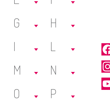
G
H
I
L
M
N
O
P