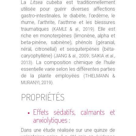
La
Litsea cubeba
est traditionnellement
utilisée pour guérir diverses affections
gastro-intestinales, le diabète, l’œdème, le
rhume, l’arthrite, l’asthme et les blessures
traumatiques
. Elle est
(KAMLE & al., 2019)
riche en monoterpènes (limonène, alpha et
beta-pinène, sabinène), phénols (géranial,
néral, citronellal) et sesquiterpènes (béta-
caryophyllène)
(JIANG & al., 2009 ; SAIKIA et al.,
. La composition chimique de l’huile
2013)
essentielle varie selon les différentes parties
de la plante employées
(THIELMANN &
.
MURANYI, 2019)
PROPRIÉTÉS
Effets sédatifs, calmants et
anxiolytiques :
Dans une étude réalisée sur une quinze de