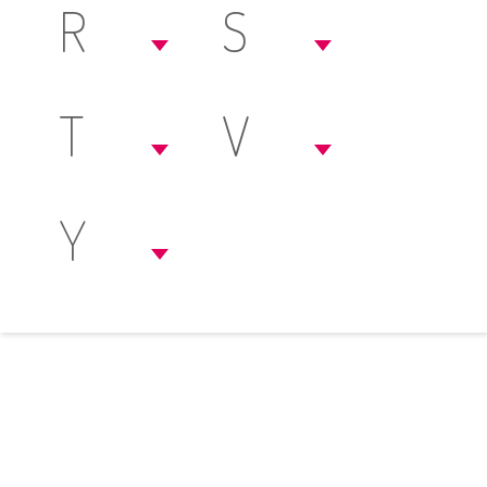
R
S
T
V
Y