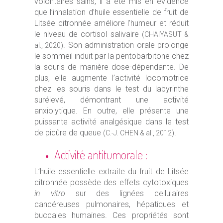
volontaires sains, il a été mis en évidence
que l’inhalation d’huile essentielle de fruit de
Litsée citronnée améliore l’humeur et réduit
le niveau de cortisol salivaire
(CHAIYASUT &
. Son administration orale prolonge
al., 2020)
le sommeil induit par la pentobarbitone chez
la souris de manière dose-dépendante. De
plus, elle augmente l’activité locomotrice
chez les souris dans le test du labyrinthe
surélevé, démontrant une activité
anxiolytique. En outre, elle présente une
puissante activité analgésique dans le test
de piqûre de queue
.
(C.-J. CHEN & al., 2012)
Activité antitumorale :
L’huile essentielle extraite du fruit de Litsée
citronnée possède des effets cytotoxiques
in vitro
sur des lignées cellulaires
cancéreuses pulmonaires, hépatiques et
buccales humaines. Ces propriétés sont