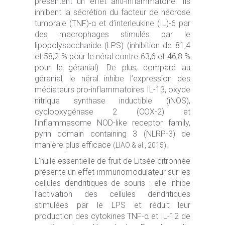
présentent un effet anti-inflammatoire. Ils
inhibent la sécrétion du facteur de nécrose
tumorale (TNF)-α et d’interleukine (IL)-6 par
des macrophages stimulés par le
lipopolysaccharide (LPS) (inhibition de 81,4
et 58,2 % pour le néral contre 63,6 et 46,8 %
pour le géranial). De plus, comparé au
géranial, le néral inhibe l’expression des
médiateurs pro-inflammatoires IL-1β, oxyde
nitrique synthase inductible (iNOS),
cyclooxygénase 2 (COX-2) et
l’inflammasome NOD-like receptor family,
pyrin domain containing 3 (NLRP-3) de
manière plus efficace
.
(LIAO & al., 2015)
L’huile essentielle de fruit de Litsée citronnée
présente un effet immunomodulateur sur les
cellules dendritiques de souris : elle inhibe
l’activation des cellules dendritiques
stimulées par le LPS et réduit leur
production des cytokines TNF-α et IL-12 de