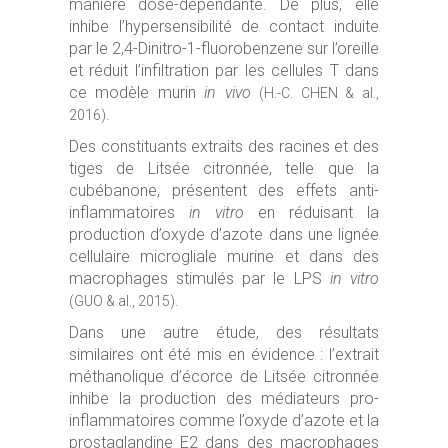
manière dose-dépendante. De plus, elle
inhibe l’hypersensibilité de contact induite
par le 2,4-Dinitro-1-fluorobenzene sur l’oreille
et réduit l’infiltration par les cellules T dans
ce modèle murin
in vivo
(H.-C. CHEN & al.,
.
2016)
Des constituants extraits des racines et des
tiges de Litsée citronnée, telle que la
cubébanone, présentent des effets anti-
inflammatoires
in vitro
en réduisant la
production d’oxyde d’azote dans une lignée
cellulaire microgliale murine et dans des
macrophages stimulés par le LPS
in vitro
.
(GUO & al., 2015)
Dans une autre étude, des résultats
similaires ont été mis en évidence : l’extrait
méthanolique d’écorce de Litsée citronnée
inhibe la production des médiateurs pro-
inflammatoires comme l’oxyde d’azote et la
prostaglandine E2 dans des macrophages