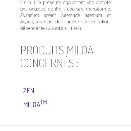
. Elle présente également une activité
2014)
antifongique contre
Fusarium moniliforme
,
Fusarium solani
,
Alternaria alternata
et
Aspergillus niger
de manière concentration-
dépendante
.
(GOGOI & al., 1997)
PRODUITS MILOA
CONCERNÉS :
ZEN
TM
MILOA