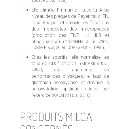
2001 ; PONG, 1988)
.
Elle stimule l’immunité : taux Ig A au
niveau des plaques de Peyer, taux IFN,
taux T-helper, et stimule les fonctions
des monocytes des macrophages
(production des TNF, IL1, IL8 et
phagocytose)
(GRZANNA & al, 2006 ;
LOBNER & al, 2008 ; QURESHI & al, 1996)
.
Chez les sportifs, elle normalise les
+
+
taux de CD3
et CD4
(MILASIUS & al,
2009)
, elle augmente les
performances physiques, le taux de
glutathion peroxydase et diminue la
peroxydation lipidique induite par
l’exercice
.
(KALAFATI & al, 2010)
PRODUITS MILOA