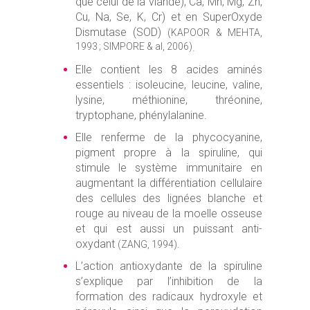
que celui de la viande), Ca, Mn, Mg, Zn,
Cu, Na, Se, K, Cr) et en SuperOxyde
Dismutase (SOD)
(KAPOOR & MEHTA,
1993 ; SIMPORE & al, 2006)
.
Elle contient les 8 acides aminés
essentiels : isoleucine, leucine, valine,
lysine, méthionine, thréonine,
tryptophane, phénylalanine.
Elle renferme de la phycocyanine,
pigment propre à la spiruline, qui
stimule le système immunitaire en
augmentant la différentiation cellulaire
des cellules des lignées blanche et
rouge au niveau de la moelle osseuse
et qui est aussi un puissant anti-
oxydant
.
(ZANG, 1994)
L’action antioxydante de la spiruline
s’explique par l’inhibition de la
formation des radicaux hydroxyle et