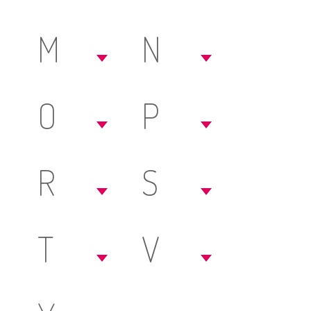
M
N
O
P
R
S
T
V