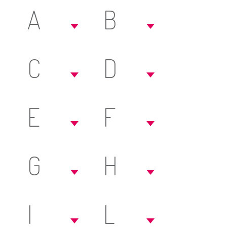
A
B
C
D
E
F
G
H
I
L