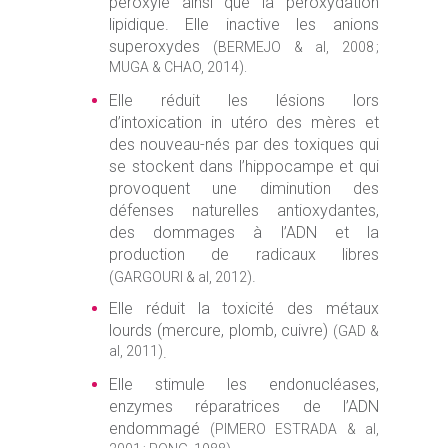
péroxyle ainsi que la peroxydation
lipidique. Elle inactive les anions
superoxydes
(BERMEJO & al, 2008 ;
MUGA & CHAO, 2014).
Elle réduit les lésions lors
d’intoxication in utéro des mères et
des nouveau-nés par des toxiques qui
se stockent dans l’hippocampe et qui
provoquent une diminution des
défenses naturelles antioxydantes,
des dommages à l’ADN et la
production de radicaux libres
.
(GARGOURI & al, 2012)
Elle réduit la toxicité des métaux
lourds (mercure, plomb, cuivre)
(GAD &
al, 2011)
.
Elle stimule les endonucléases,
enzymes réparatrices de l’ADN
endommagé
(PIMERO ESTRADA & al,