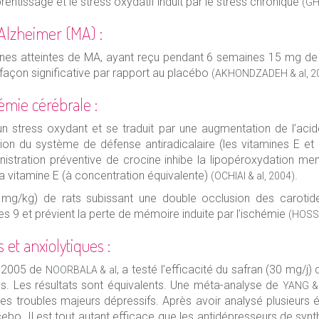
rentissage et le stress oxydatif induit par le stress chronique
(GH
’Alzheimer (MA) :
es atteintes de MA, ayant reçu pendant 6 semaines 15 mg de sa
façon significative par rapport au placébo
(AKHONDZADEH & al, 2
émie cérébrale :
n stress oxydant et se traduit par une augmentation de l’acid
ion du système de défense antiradicalaire (les vitamines E et 
nistration préventive de crocine inhibe la lipopéroxydation mem
a vitamine E (à concentration équivalente)
.
(OCHIAI & al, 2004)
 mg/kg) de rats subissant une double occlusion des carotid
s 9 et prévient la perte de mémoire induite par l’ischémie
(HOSSE
 et anxiolytiques :
e 2005 de
, a testé l’efficacité du safran (30 mg/j
NOORBALA & al
es. Les résultats sont équivalents. Une méta-analyse de
YANG & 
 les troubles majeurs dépressifs. Après avoir analysé plusieurs é
cebo. Il est tout autant efficace que les antidépresseurs de synt