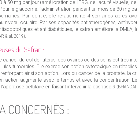
à 50 mg par jour (amélioration de l’ERG, de l’acuité visuelle, de
). Pour le glaucome, l’administration pendant un mois de 30 mg par
 semaines. Par contre, elle ré-augmente 4 semaines après avoir
au niveau oculaire. Par ses capacités antiathérogènes, antihyper
tiapoptotiques et antidiabétiques, le safran améliore la DMLA, 
R & al, 2019).
euses du Safran :
 de cancer du col de l’utérus, des ovaires ou des seins est très 
ellules tumorales. Elle exerce son action cytotoxique en rétablissa
e renforçant ainsi son action. Lors du cancer de la prostate, la c
Son action augmente avec le temps et avec la concentration. L
 l’apoptose cellulaire en faisant intervenir la caspase 9
(BHANDARI 
A CONCERNÉS :