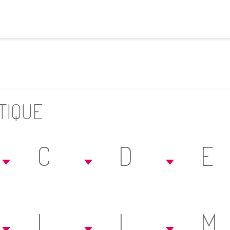
TIQUE
C
D
E
I
L
M