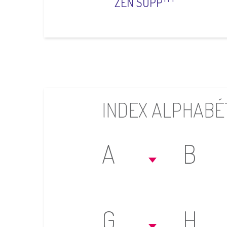
ZEN SUPP
INDEX ALPHABÉ
A
B
G
H