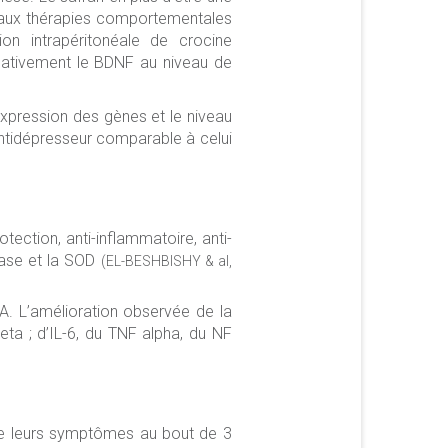
e aux thérapies comportementales
ion intrapéritonéale de crocine
icativement le BDNF au niveau de
expression des gènes et le niveau
antidépresseur comparable à celui
ection, anti-inflammatoire, anti-
lase et la SOD
(EL-BESHBISHY & al,
MA. L’amélioration observée de la
eta ; d’IL-6, du TNF alpha, du NF
 de leurs symptômes au bout de 3