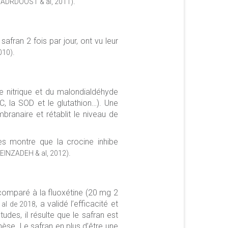
.
ADRDOOST & al, 2011)
fran 2 fois par jour, ont vu leur
.
010)
e nitrique et du malondialdéhyde
C, la SOD et le glutathion…). Une
branaire et rétablit le niveau de
es montre que la crocine inhibe
.
INZADEH & al, 2012)
) comparé à la fluoxétine (20 mg 2
, a validé l’efficacité et
al de 2018
tudes, il résulte que le safran est
hèse. Le safran en plus d’être une