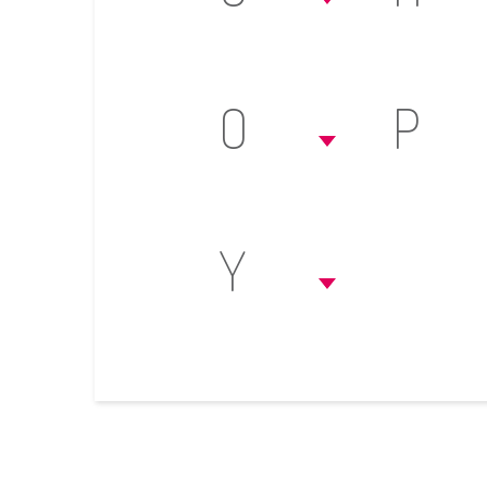
O
P
Y