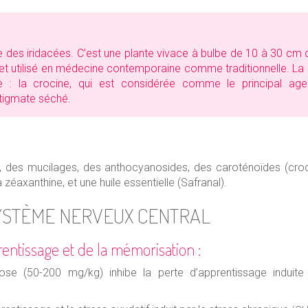
le des iridacées. C’est une plante vivace à bulbe de 10 à 30 cm de
, et utilisé en médecine contemporaine comme traditionnelle. La
e : la crocine, qui est considérée comme le principal age
stigmate séché.
, des mucilages, des anthocyanosides, des caroténoïdes (croc
zéaxanthine, et une huile essentielle (Safranal).
SYSTÈME NERVEUX CENTRAL
rentissage et de la mémorisation :
ose (50-200 mg/kg) inhibe la perte d’apprentissage induit