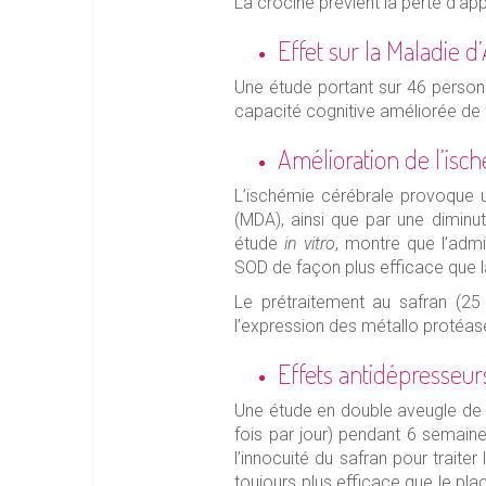
La crocine prévient la perte d’app
Effet sur la Maladie d
Une étude portant sur 46 personn
capacité cognitive améliorée de 
Amélioration de l’isch
L’ischémie cérébrale provoque u
(MDA), ainsi que par une diminut
étude
in vitro
, montre que l’admi
SOD de façon plus efficace que l
Le prétraitement au safran (25
l’expression des métallo protéase
Effets antidépresseurs
Une étude en double aveugle d
fois par jour) pendant 6 semain
l’innocuité du safran pour traiter
toujours plus efficace que le pla