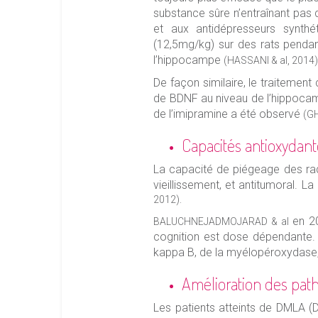
substance sûre n’entraînant pas
et aux antidépresseurs synthét
(12,5mg/kg) sur des rats pendan
l’hippocampe
(HASSANI & al, 2014
De façon similaire, le traitemen
de BDNF au niveau de l’hippocamp
de l’imipramine a été observé
(GH
Capacités antioxydant
La capacité de piégeage des radi
vieillissement, et antitumoral. 
2012).
en 20
BALUCHNEJADMOJARAD & al
cognition est dose dépendante. D
kappa B, de la myélopéroxydase, i
Amélioration des patho
Les patients atteints de DMLA (