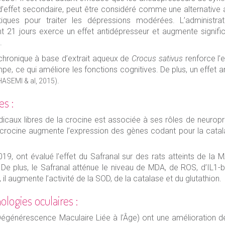
 d’effet secondaire, peut être considéré comme une alternativ
iques pour traiter les dépressions modérées. L’administrat
t 21 jours exerce un effet antidépresseur et augmente signif
.
)
t chronique à base d’extrait aqueux de
Crocus sativus
renforce l’
e, ce qui améliore les fonctions cognitives. De plus, un effet 
.
ASEMI & al, 2015)
es :
caux libres de la crocine est associée à ses rôles de neuroprot
La crocine augmente l’expression des gènes codant pour la cata
19, ont évalué l’effet du Safranal sur des rats atteints de la 
e plus, le Safranal atténue le niveau de MDA, de ROS, d’IL1-b
l augmente l’activité de la SOD, de la catalase et du glutathion.
logies oculaires :
Dégénérescence Maculaire Liée à l’Âge) ont une amélioration