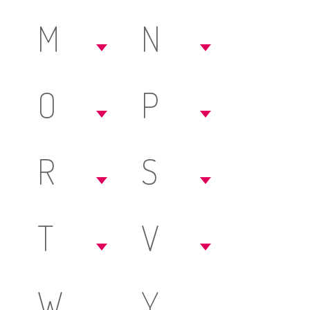
M
N
O
P
R
S
T
V
W
Y