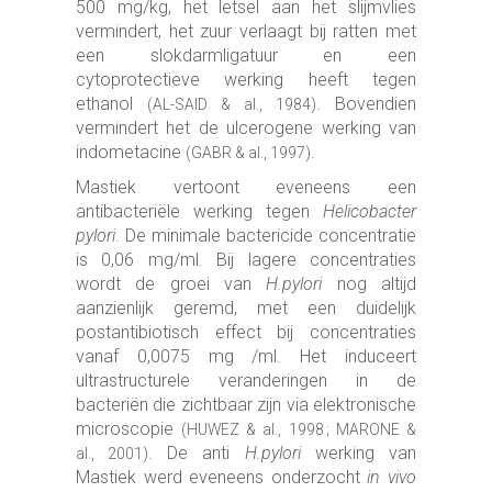
500 mg/kg, het letsel aan het slijmvlies
vermindert, het zuur verlaagt bij ratten met
een slokdarmligatuur en een
cytoprotectieve werking heeft tegen
ethanol
. Bovendien
(AL-SAID & al., 1984)
vermindert het de ulcerogene werking van
indometacine
.
(GABR & al., 1997)
Mastiek vertoont eveneens een
antibacteriële werking tegen
Helicobacter
pylori
. De minimale bactericide concentratie
is 0,06 mg/ml. Bij lagere concentraties
wordt de groei van
H.pylori
nog altijd
aanzienlijk geremd, met een duidelijk
postantibiotisch effect bij concentraties
vanaf 0,0075 mg /ml. Het induceert
ultrastructurele veranderingen in de
bacteriën die zichtbaar zijn via elektronische
microscopie
(HUWEZ & al., 1998 ; MARONE &
. De anti
H.pylori
werking van
al., 2001)
Mastiek werd eveneens onderzocht
in vivo