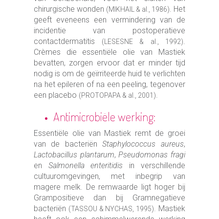
chirurgische wonden
. Het
(MIKHAIL & al., 1986)
geeft eveneens een vermindering van de
incidentie van postoperatieve
contactdermatitis
.
(LESESNE & al., 1992)
Crèmes die essentiële olie van Mastiek
bevatten, zorgen ervoor dat er minder tijd
nodig is om de geïrriteerde huid te verlichten
na het epileren of na een peeling, tegenover
een placebo
.
(PROTOPAPA & al., 2001)
Antimicrobiële werking:
Essentiële olie van Mastiek remt de groei
van de bacteriën
Staphylococcus aureus
,
Lactobacillus plantarum
,
Pseudomonas fragi
en
Salmonella enteritidis
in verschillende
cultuuromgevingen, met inbegrip van
magere melk. De remwaarde ligt hoger bij
Grampositieve dan bij Gramnegatieve
bacteriën
. Mastiek
(TASSOU & NYCHAS, 1995)