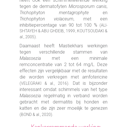
heeft ook een schimmelwerende werking
tegen de dermatofyten
Microsporum canis
,
Trichophyton mentagrophyte
en
Trichophyton violaceum
, met een
inhibitiepercentage van 90 tot 100 %
(ALI-
SHTAYEH & ABU GHDEIB, 1999 ; KOUTSOUDAKI &
.
al., 2005)
Daarnaast heeft Mastiekhars werkingen
tegen verschillende stammen van
Malassezia
met een minimale
remconcentratie van 2 tot 64 mg/L. Deze
effecten zijn vergelijkbaar met de resultaten
die worden verkregen met amfotericine
. Dat is bijzonder
(VELEGRAKI & al., 2016)
interessant omdat schimmels van het type
Malassezia
regelmatig in verband worden
gebracht met dermatitis bij honden en
katten en die zijn zeer moeilijk te genezen
.
(BOND & al., 2020)
Kankerremmende werking: