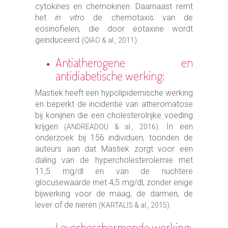
cytokines en chemokinen. Daarnaast remt
het
in vitro
de chemotaxis van de
eosinofielen, die door eotaxine wordt
geïnduceerd
.
(QIAO & al., 2011)
Antiatherogene en
antidiabetische werking:
Mastiek heeft een hypolipidemische werking
en beperkt de incidentie van atheromatose
bij konijnen die een cholesterolrijke voeding
krijgen
. In een
(ANDREADOU & al., 2016)
onderzoek bij 156 individuen, toonden de
auteurs aan dat Mastiek zorgt voor een
daling van de hypercholesterolemie met
11,5 mg/dl en van de nuchtere
glocusewaarde met 4,5 mg/dl, zonder enige
bijwerking voor de maag, de darmen, de
lever of de nieren
.
(KARTALIS & al., 2015)
Leverbeschermende werking: