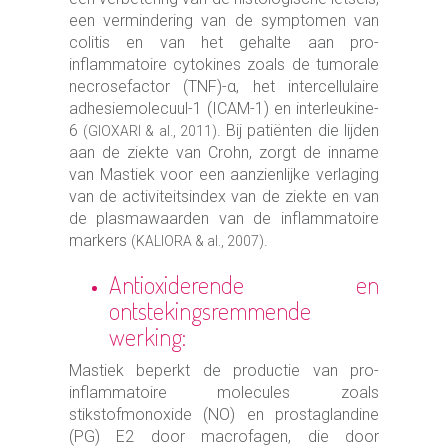
een vermindering van de symptomen van
colitis en van het gehalte aan pro-
inflammatoire cytokines zoals de tumorale
necrosefactor (TNF)-α, het intercellulaire
adhesiemolecuul-1 (ICAM-1) en interleukine-
6
. Bij patiënten die lijden
(GIOXARI & al., 2011)
aan de ziekte van Crohn, zorgt de inname
van Mastiek voor een aanzienlijke verlaging
van de activiteitsindex van de ziekte en van
de plasmawaarden van de inflammatoire
markers
.
(KALIORA & al., 2007)
Antioxiderende en
ontstekingsremmende
werking:
Mastiek beperkt de productie van pro-
inflammatoire molecules zoals
stikstofmonoxide (NO) en prostaglandine
(PG) E2 door macrofagen, die door