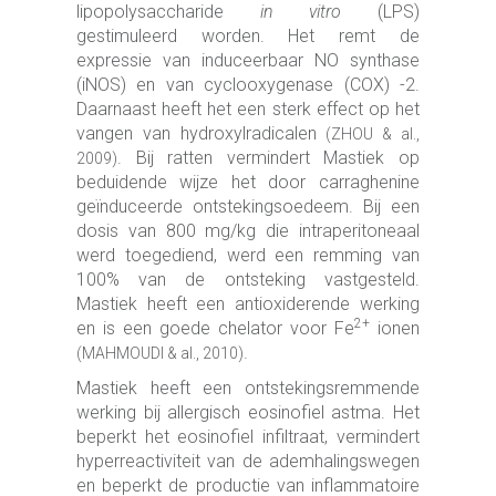
lipopolysaccharide
in vitro
(LPS)
gestimuleerd worden. Het remt de
expressie van induceerbaar NO synthase
(iNOS) en van cyclooxygenase (COX) -2.
Daarnaast heeft het een sterk effect op het
vangen van hydroxylradicalen
(ZHOU & al.,
. Bij ratten vermindert Mastiek op
2009)
beduidende wijze het door carraghenine
geïnduceerde ontstekingsoedeem. Bij een
dosis van 800 mg/kg die intraperitoneaal
werd toegediend, werd een remming van
100% van de ontsteking vastgesteld.
Mastiek heeft een antioxiderende werking
2+
en is een goede chelator voor Fe
ionen
.
(MAHMOUDI & al., 2010)
Mastiek heeft een ontstekingsremmende
werking bij allergisch eosinofiel astma. Het
beperkt het eosinofiel infiltraat, vermindert
hyperreactiviteit van de ademhalingswegen
en beperkt de productie van inflammatoire