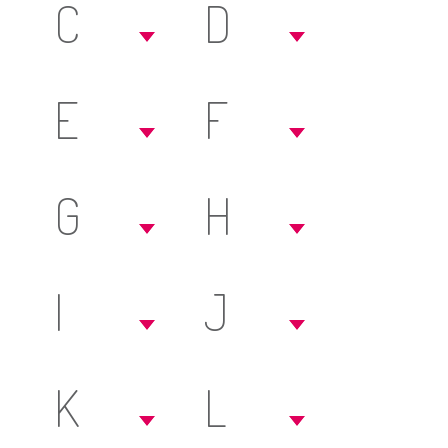
C
D
E
F
G
H
I
J
K
L