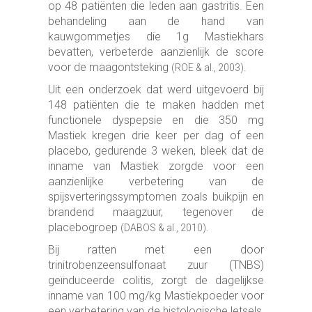
op 48 patiënten die leden aan gastritis. Een
behandeling aan de hand van
kauwgommetjes die 1g Mastiekhars
bevatten, verbeterde aanzienlijk de score
voor de maagontsteking
.
(ROE & al., 2003)
Uit een onderzoek dat werd uitgevoerd bij
148 patiënten die te maken hadden met
functionele dyspepsie en die 350 mg
Mastiek kregen drie keer per dag of een
placebo, gedurende 3 weken, bleek dat de
inname van Mastiek zorgde voor een
aanzienlijke verbetering van de
spijsverteringssymptomen zoals buikpijn en
brandend maagzuur, tegenover de
placebogroep
.
(DABOS & al., 2010)
Bij ratten met een door
trinitrobenzeensulfonaat zuur (TNBS)
geïnduceerde colitis, zorgt de dagelijkse
inname van 100 mg/kg Mastiekpoeder voor
een verbetering van de histologische letsels,