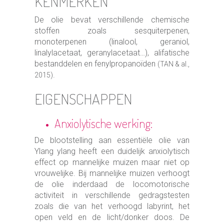
KENMERKEN
De olie bevat verschillende chemische
stoffen zoals sesquiterpenen,
monoterpenen (linalool, geraniol,
linalylacetaat, geranylacetaat…), alifatische
bestanddelen en fenylpropanoïden
(TAN & al.,
.
2015)
EIGENSCHAPPEN
Anxiolytische werking:
De blootstelling aan essentiële olie van
Ylang ylang heeft een duidelijk anxiolytisch
effect op mannelijke muizen maar niet op
vrouwelijke. Bij mannelijke muizen verhoogt
de olie inderdaad de locomotorische
activiteit in verschillende gedragstesten
zoals die van het verhoogd labyrint, het
open veld en de licht/donker doos. De