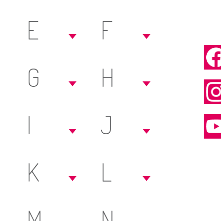
E
F
G
H
I
J
K
L
M
N