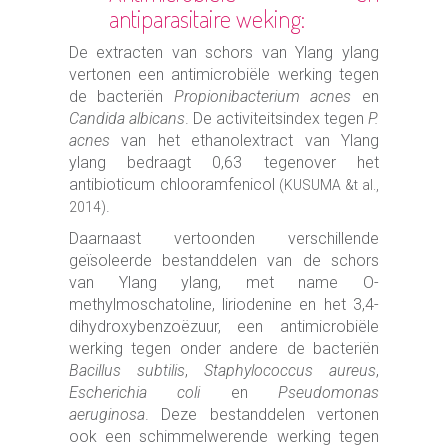
antiparasitaire weking:
De extracten van schors van Ylang ylang
vertonen een antimicrobiële werking tegen
de bacteriën
Propionibacterium acnes
en
Candida albicans
. De activiteitsindex tegen
P.
acnes
van het ethanolextract van Ylang
ylang bedraagt 0,63 tegenover het
antibioticum chlooramfenicol
(KUSUMA &t al.,
.
2014)
Daarnaast vertoonden verschillende
geïsoleerde bestanddelen van de schors
van Ylang ylang, met name O-
methylmoschatoline, liriodenine en het 3,4-
dihydroxybenzoëzuur, een antimicrobiële
werking tegen onder andere de bacteriën
Bacillus subtilis
,
Staphylococcus aureus
,
Escherichia coli
en
Pseudomonas
aeruginosa
. Deze bestanddelen vertonen
ook een schimmelwerende werking tegen