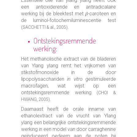
Essentiële olie van ylang ylang heeft ook
een antioxiderende en antiradicalaire
werking bij de bleektest met 𝛽-caroteen en
de luminol-fotochemiluminescentie test
.
(SACCHETTI & al., 2005)
Ontstekingsremmende
werking:
Het methanolische extract van de bladeren
van Ylang ylang remt het vrijkomen van
stikstofmonoxide in de door
lipopolysacchariden
in vitro
gestimuleerde
macrofagen, wat wijst op een
ontstekingsremmende werking
(CHOI &
.
HWANG, 2005)
Daarnaast heeft de orale inname van
ethanolextract van de vrucht van Ylang
ylang een belangrijke ontstekingsremmende
werking in een model van door carraghenine
geïnduceerd oedeem aan de poten bij