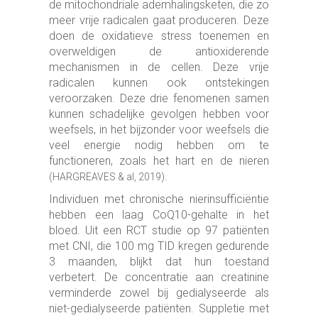
de mitochondriale ademhalingsketen, die zo
meer vrije radicalen gaat produceren. Deze
doen de oxidatieve stress toenemen en
overweldigen de antioxiderende
mechanismen in de cellen. Deze vrije
radicalen kunnen ook ontstekingen
veroorzaken. Deze drie fenomenen samen
kunnen schadelijke gevolgen hebben voor
weefsels, in het bijzonder voor weefsels die
veel energie nodig hebben om te
functioneren, zoals het hart en de nieren
.
(HARGREAVES & al, 2019)
Individuen met chronische nierinsufficiëntie
hebben een laag CoQ10-gehalte in het
bloed. Uit een RCT studie op 97 patiënten
met CNI, die 100 mg TID kregen gedurende
3 maanden, blijkt dat hun toestand
verbetert. De concentratie aan creatinine
verminderde zowel bij gedialyseerde als
niet-gedialyseerde patiënten. Suppletie met