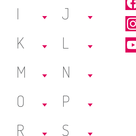
I
J
K
L
M
N
O
P
R
S