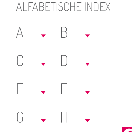
ALFABETISCHE INDEX
A
B
C
D
E
F
G
H