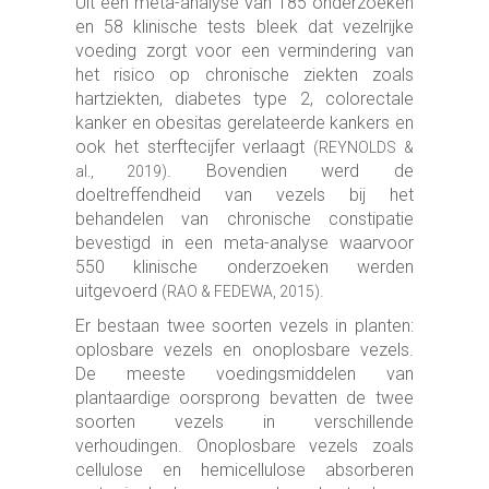
Uit een meta-analyse van 185 onderzoeken
en 58 klinische tests bleek dat vezelrijke
voeding zorgt voor een vermindering van
het risico op chronische ziekten zoals
hartziekten, diabetes type 2, colorectale
kanker en obesitas gerelateerde kankers en
ook het sterftecijfer verlaagt
(REYNOLDS &
. Bovendien werd de
al., 2019)
doeltreffendheid van vezels bij het
behandelen van chronische constipatie
bevestigd in een meta-analyse waarvoor
550 klinische onderzoeken werden
uitgevoerd
.
(RAO & FEDEWA, 2015)
Er bestaan twee soorten vezels in planten:
oplosbare vezels en onoplosbare vezels.
De meeste voedingsmiddelen van
plantaardige oorsprong bevatten de twee
soorten vezels in verschillende
verhoudingen. Onoplosbare vezels zoals
cellulose en hemicellulose absorberen