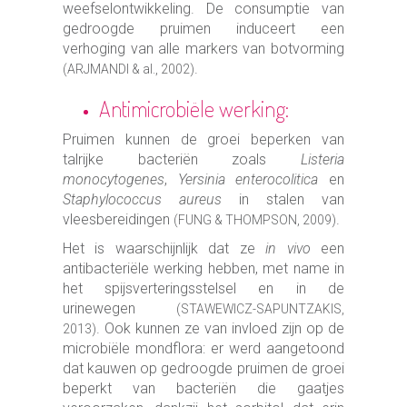
weefselontwikkeling. De consumptie van
gedroogde pruimen induceert een
verhoging van alle markers van botvorming
.
(ARJMANDI & al., 2002)
Antimicrobiële werking:
Pruimen kunnen de groei beperken van
talrijke bacteriën zoals
Listeria
monocytogenes
,
Yersinia enterocolitica
en
Staphylococcus aureus
in stalen van
vleesbereidingen
.
(FUNG & THOMPSON, 2009)
Het is waarschijnlijk dat ze
in vivo
een
antibacteriële werking hebben, met name in
het spijsverteringsstelsel en in de
urinewegen
(STAWEWICZ-SAPUNTZAKIS,
. Ook kunnen ze van invloed zijn op de
2013)
microbiële mondflora: er werd aangetoond
dat kauwen op gedroogde pruimen de groei
beperkt van bacteriën die gaatjes