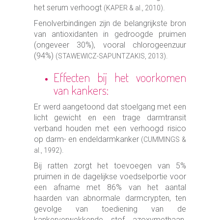
het serum verhoogt
.
(KAPER & al., 2010)
Fenolverbindingen zijn de belangrijkste bron
van antioxidanten in gedroogde pruimen
(ongeveer 30%), vooral chlorogeenzuur
(94%)
.
(STAWEWICZ-SAPUNTZAKIS, 2013)
Effecten bij het voorkomen
van kankers:
Er werd aangetoond dat stoelgang met een
licht gewicht en een trage darmtransit
verband houden met een verhoogd risico
op darm- en endeldarmkanker
(CUMMINGS &
.
al., 1992)
Bij ratten zorgt het toevoegen van 5%
pruimen in de dagelijkse voedselportie voor
een afname met 86% van het aantal
haarden van abnormale darmcrypten, ten
gevolge van toediening van de
kankerverwekkende stof azoxymethaan.