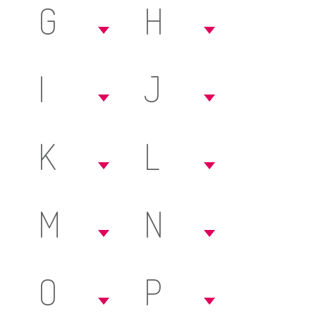
G
H
I
J
K
L
M
N
O
P