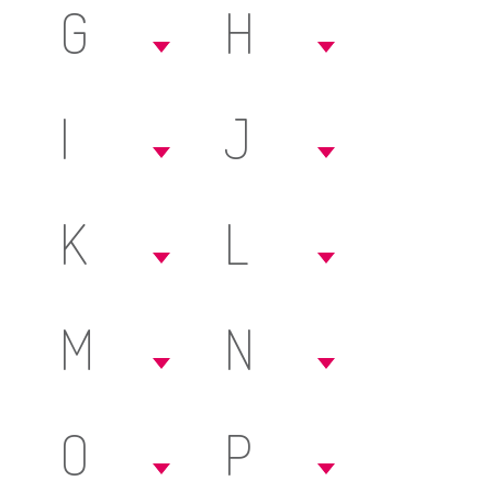
G
H
I
J
K
L
M
N
O
P