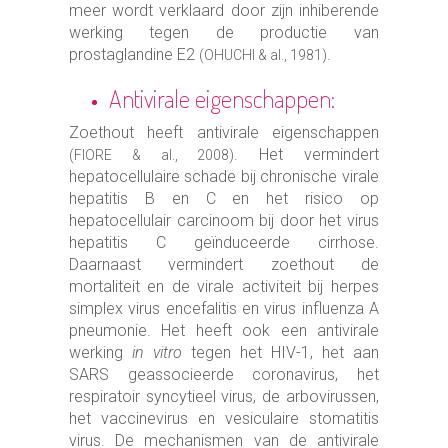
meer wordt verklaard door zijn inhiberende
werking tegen de productie van
prostaglandine E2
.
(OHUCHI & al., 1981)
Antivirale eigenschappen:
Zoethout heeft antivirale eigenschappen
. Het vermindert
(FIORE & al., 2008)
hepatocellulaire schade bij chronische virale
hepatitis B en C en het risico op
hepatocellulair carcinoom bij door het virus
hepatitis C geïnduceerde cirrhose.
Daarnaast vermindert zoethout de
mortaliteit en de virale activiteit bij herpes
simplex virus encefalitis en virus influenza A
pneumonie. Het heeft ook een antivirale
werking
in vitro
tegen het HIV-1, het aan
SARS geassocieerde coronavirus, het
respiratoir syncytieel virus, de arbovirussen,
het vaccinevirus en vesiculaire stomatitis
virus. De mechanismen van de antivirale