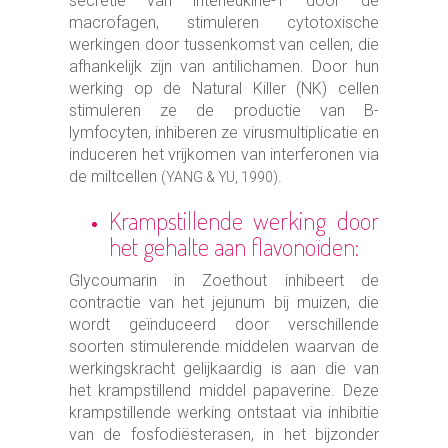
secretie van interleukine-1 door de
macrofagen, stimuleren cytotoxische
werkingen door tussenkomst van cellen, die
afhankelijk zijn van antilichamen. Door hun
werking op de Natural Killer (NK) cellen
stimuleren ze de productie van B-
lymfocyten, inhiberen ze virusmultiplicatie en
induceren het vrijkomen van interferonen via
de miltcellen
.
(YANG & YU, 1990)
Krampstillende werking door
het gehalte aan flavonoïden:
Glycoumarin in Zoethout inhibeert de
contractie van het jejunum bij muizen, die
wordt geïnduceerd door verschillende
soorten stimulerende middelen waarvan de
werkingskracht gelijkaardig is aan die van
het krampstillend middel papaverine. Deze
krampstillende werking ontstaat via inhibitie
van de fosfodiësterasen, in het bijzonder