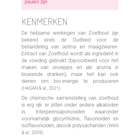
peulen zijn.
KENMERKEN
De heilzame werkingen van Zoethout zijn
bekend sinds de Oudheid voor de
behandeling van astma en maagzweren.
Extract van Zoethout wordt als ingrediënt in
de voeding gebruikt (bijvoorbeeld voor het
maken van snoepjes en als aroma in
bruisende dranken), maar het kan ook
dienen om bio-energie te produceren
.
(HASAN & al., 2021)
De chemische samenstelling van zoethout
is erg rijk: er zitten onder andere alkaloïden
in, triterpeensaponosiden waaronder
voornamelijk glycyrrhizine, flavonoïden en
isoflavonoïden, alsook polysachariden
(WAN
.
& al., 2009)