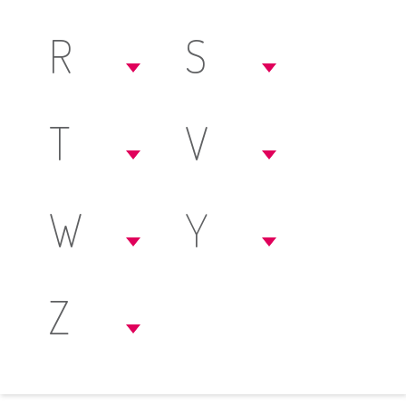
R
S
T
V
W
Y
Z