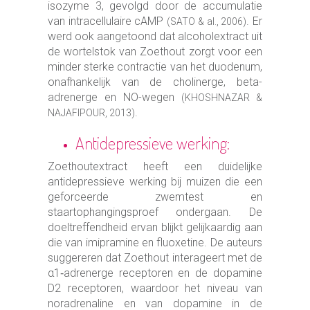
isozyme 3, gevolgd door de accumulatie
van intracellulaire cAMP
. Er
(SATO & al., 2006)
werd ook aangetoond dat alcoholextract uit
de wortelstok van Zoethout zorgt voor een
minder sterke contractie van het duodenum,
onafhankelijk van de cholinerge, beta-
adrenerge en NO-wegen
(KHOSHNAZAR &
.
NAJAFIPOUR, 2013)
Antidepressieve werking:
Zoethoutextract heeft een duidelijke
antidepressieve werking bij muizen die een
geforceerde zwemtest en
staartophangingsproef ondergaan. De
doeltreffendheid ervan blijkt gelijkaardig aan
die van imipramine en fluoxetine. De auteurs
suggereren dat Zoethout interageert met de
α1‐adrenerge receptoren en de dopamine
D2 receptoren, waardoor het niveau van
noradrenaline en van dopamine in de